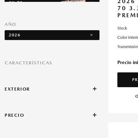
2026
CX-70
70 3
PREM
AÑO
CX-90
Stock
2026
Color Interi
Transmisión
CX-90 PHEV
Precio ini
CARACTERÍSTICAS
PR
MX-5
+
Miata RF
EXTERIOR
O
Beige
Negro
Gris
Otros
+
PRECIO