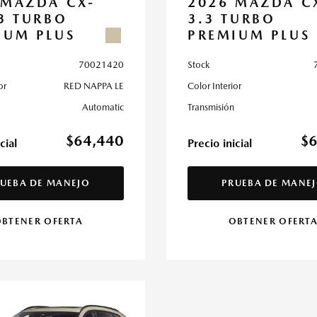
 MAZDA CX-
2026 MAZDA C
.3 TURBO
3.3 TURBO
IUM PLUS
PREMIUM PLUS
70021420
Stock
or
RED NAPPA LE
Color Interior
Automatic
Transmisión
$64,440
$
cial
Precio inicial
UEBA DE MANEJO
PRUEBA DE MANE
BTENER OFERTA
OBTENER OFERT