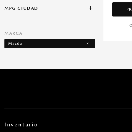
+
MPG CIUDAD
PR
O
MARCA
Mazda
Inventario