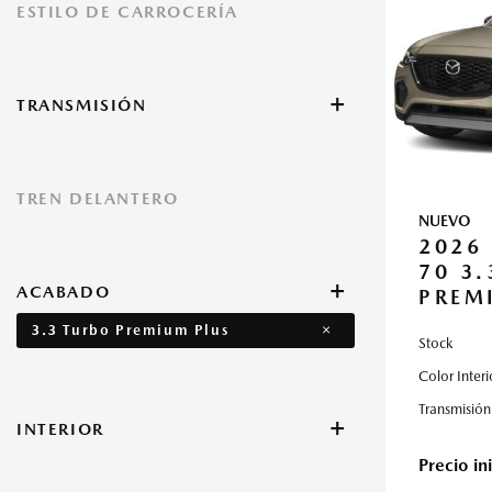
ESTILO DE CARROCERÍA
SUV
+
TRANSMISIÓN
Automático
Otros
TREN DELANTERO
NUEVO
Tracción en las cuatro ruedas
2026
70 3
+
ACABADO
PREM
3.3 Turbo Premium
3.3 Turbo Premium Plus
Stock
3.3 Turbo S Premium
3.3 Turbo S Premium Plus
Color Interi
Transmisión
+
INTERIOR
Negro
Rojo
Precio ini