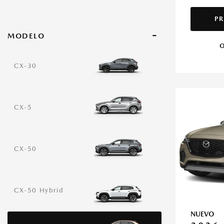
PR
-
MODELO
O
CX-30
CX-5
CX-50
CX-50 Hybrid
NUEVO