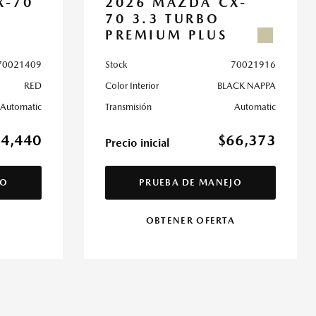
X-70
2026 MAZDA CX-
70 3.3 TURBO
PREMIUM PLUS
70021409
Stock
70021916
RED
Color Interior
BLACK NAPPA
Automatic
Transmisión
Automatic
64,440
$66,373
Precio inicial
JO
PRUEBA DE MANEJO
A
OBTENER OFERTA