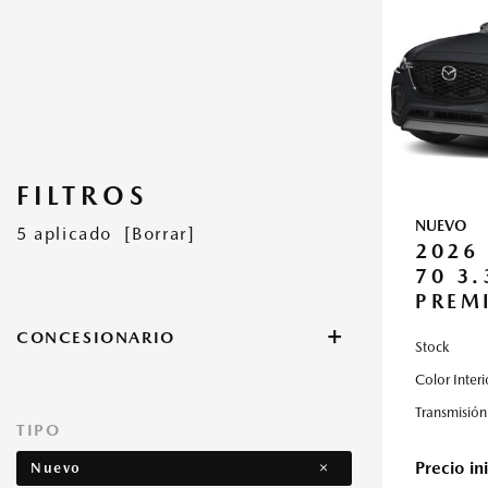
FILTROS
NUEVO
5 aplicado
[Borrar]
2026
70 3
PREM
+
CONCESIONARIO
Stock
Flagship Mazda Bayamon
Flagship Mazda Kennedy
Flagship Mazda Ponce
Flagship Mazda de Carolina
Color Interi
Transmisión
TIPO
Precio ini
Nuevo