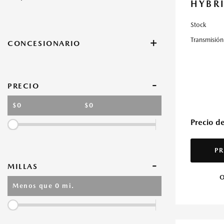
HYBR
Stock
+
Transmisión
CONCESIONARIO
Flagship Mazda Kennedy
Flagship Mazda Ponce
Flagship Mazda de Carolina
-
PRECIO
$0
$0
Precio d
PR
-
MILLAS
O
Menos que
0
mi.