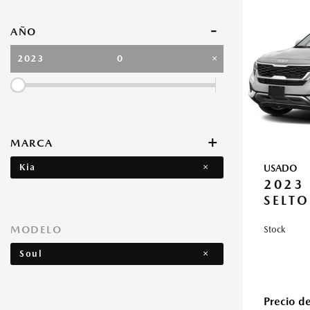
-
AÑO
2023
0
+
MARCA
Hyundai
MINI
No Make
Volkswagen
Kia
USADO
2023
SELTO
MODELO
Stock
Soul
Precio d