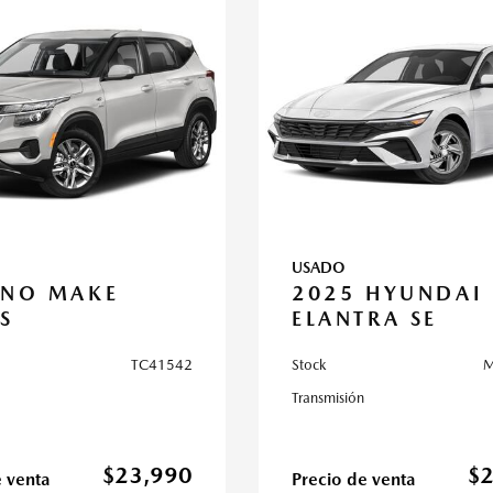
USADO
 NO MAKE
2025 HYUNDAI
S
ELANTRA SE
TC41542
Stock
M
Transmisión
$23,990
$
e venta
Precio de venta