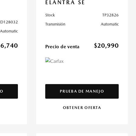
ELANTRA SE
Stock
TP32826
CD128032
Transmisión
Automatic
Automatic
36,740
$20,990
Precio de venta
JO
PRUEBA DE MANEJO
A
OBTENER OFERTA