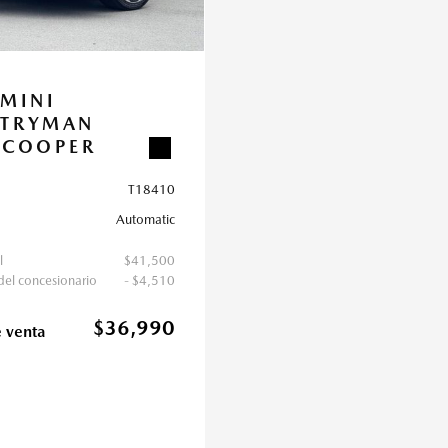
 MINI
TRYMAN
 COOPER
S CLASSIC
T18410
Automatic
l
$41,500
el concesionario
- $4,510
$36,990
e venta