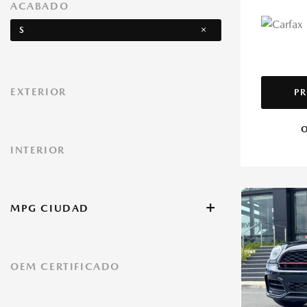
ACABADO
S
EXTERIOR
PR
O
INTERIOR
+
MPG CIUDAD
OEM CERTIFICADO
Cualquiera